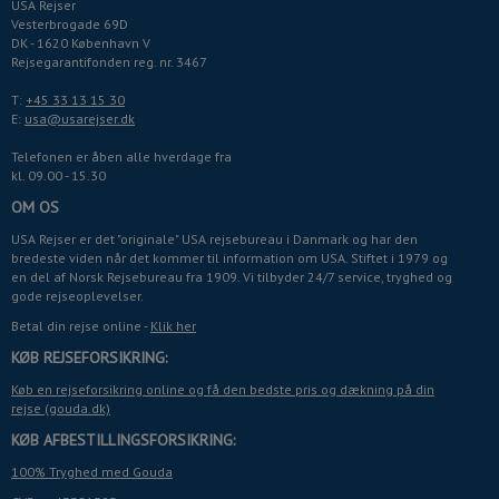
USA Rejser
Vesterbrogade 69D
DK - 1620 København V
Rejsegarantifonden reg. nr. 3467
T:
+45 33 13 15 30
E:
usa@usarejser.dk
Telefonen er åben alle hverdage fra
kl. 09.00 - 15.30
OM OS
USA Rejser er det "originale" USA rejsebureau i Danmark og har den
bredeste viden når det kommer til information om USA. Stiftet i 1979 og
en del af Norsk Rejsebureau fra 1909. Vi tilbyder 24/7 service, tryghed og
gode rejseoplevelser.
Betal din rejse online -
Klik her
KØB REJSEFORSIKRING:
Køb en rejseforsikring online og få den bedste pris og dækning på din
rejse (gouda.dk)
KØB AFBESTILLINGSFORSIKRING:
100% Tryghed med Gouda