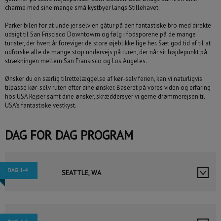
charme med sine mange små kystbyer langs Stillehavet.
Parker bilen for at unde jer selv en gåtur på den fantastiske bro med direkte
udsigt til San Friscisco Downtowm og følg i fodsporene på de mange
turister, der hvert år foreviger de store øjeblikke lige her.
Sæt god tid af til at
udforske alle de mange stop undervejs på turen, der når sit højdepunkt på
strækningen mellem San Fransisco og Los Angeles.
Ønsker du en særlig tilrettelæggelse af kør-selv ferien, kan vi naturligvis
tilpasse kør-selv ruten efter dine ønsker.
Baseret på vores viden og erfaring
hos USA Rejser samt dine ønsker, skræddersyer vi gerne drømmerejsen til
USA's fantastiske vestkyst.
DAG FOR DAG PROGRAM
DAG 1-4
SEATTLE, WA