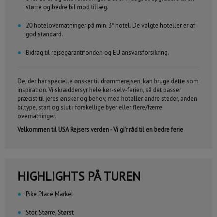
større og bedre bil mod tillæg.
20 hotelovernatninger på min. 3* hotel. De valgte hoteller er af
god standard.
Bidrag til rejsegarantifonden og EU ansvarsforsikring.
De, der har specielle ønsker til drømmerejsen, kan bruge dette som
inspiration. Vi skræddersyr hele kør-selv-ferien, så det passer
præcist til jeres ønsker og behov, med hoteller andre steder, anden
biltype, start og slut i forskellige byer eller flere/færre
overnatninger.
Velkommen til USA Rejsers verden - Vi gi’r råd til en bedre ferie
HIGHLIGHTS PÅ TUREN
Pike Place Market
Stor, Større, Størst