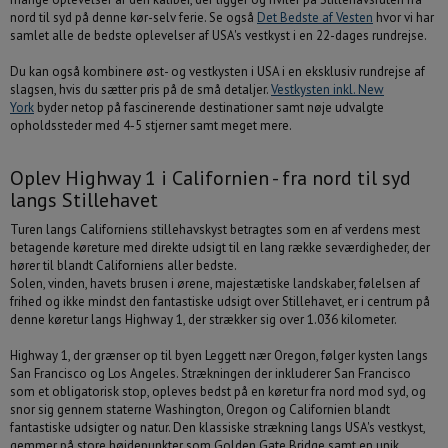
nord til syd på denne kør-selv ferie. Se også
Det Bedste af Vesten
hvor vi har
17
18
19
20
21
22
23
samlet alle de bedste oplevelser af USA's vestkyst i en 22-dages rundrejse.
24
25
26
27
28
29
30
Du kan også kombinere øst- og vestkysten i USA i en eksklusiv rundrejse af
31
1
2
3
4
5
6
slagsen, hvis du sætter pris på de små detaljer.
Vestkysten inkl. New
York
byder netop på fascinerende destinationer samt nøje udvalgte
i dag
slet
luk
opholdssteder med 4-5 stjerner samt meget mere.
Oplev Highway 1 i Californien - fra nord til syd
langs Stillehavet
Turen langs Californiens stillehavskyst betragtes som en af verdens mest
betagende køreture med direkte udsigt til en lang række seværdigheder, der
hører til blandt Californiens aller bedste.
Solen, vinden, havets brusen i ørene, majestætiske landskaber, følelsen af
frihed og ikke mindst den fantastiske udsigt over Stillehavet, er i centrum på
denne køretur langs Highway 1, der strækker sig over 1.036 kilometer.
Highway 1, der grænser op til byen Leggett nær Oregon, følger kysten langs
San Francisco og Los Angeles.
Strækningen der inkluderer San Francisco
som et obligatorisk stop,
opleves bedst på en køretur fra nord mod syd, og
EVENTYRET VENTER DIG
BESTIL TILBUD
snor sig gennem staterne Washington, Oregon og Californien blandt
fantastiske udsigter og natur. D
en klassiske strækning langs USA's vestkyst,
gemmer på store højdepunkter som Golden Gate Bridge samt en unik