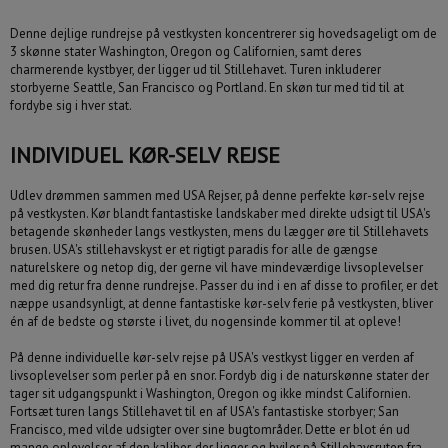
Denne dejlige rundrejse på vestkysten koncentrerer sig hovedsageligt om de
3 skønne stater Washington, Oregon og Californien, samt deres
charmerende kystbyer, der ligger ud til Stillehavet. Turen inkluderer
Rejsen skal indeholde:
storbyerne Seattle, San Francisco og Portland. En skøn tur med tid til at
Sæt mindst ét flueben
fordybe sig i hver stat.
Fly
Hotel
INDIVIDUEL KØR-SELV REJSE
Billeje
Autocamper
Udlev drømmen sammen med USA Rejser, på denne perfekte kør-selv rejse
på vestkysten. Kør blandt fantastiske landskaber med direkte udsigt til USA's
Krydstogt
betagende skønheder langs vestkysten, mens du lægger øre til Stillehavets
brusen. USA's stillehavskyst er et rigtigt paradis for alle de gængse
naturelskere og netop dig, der gerne vil have mindeværdige livsoplevelser
med dig retur fra denne rundrejse. Passer du ind i en af disse to profiler, er det
næppe usandsynligt, at denne fantastiske kør-selv ferie på vestkysten, bliver
én af de bedste og største i livet, du nogensinde kommer til at opleve!
august
2026
På denne individuelle kør-selv rejse på
USA's vestkyst ligger en verden af
man
tir
ons
tor
fre
lør
søn
livsoplevelser som perler på en snor. Fordyb dig i de naturskønne stater der
Er fleksibel +/- 3 dage
27
28
29
30
31
1
2
tager sit udgangspunkt i Washington, Oregon og ikke mindst Californien.
Fortsæt turen langs Stillehavet til en af USA's fantastiske storbyer; San
3
4
5
6
7
8
9
Francisco, med vilde udsigter over sine bugtområder. Dette er blot én ud
10
11
12
13
14
15
16
mange oplevelser af den kaliber, der ligger og hviler på Stillehavsruten fra