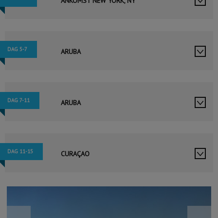
ANKOMST NEW YORK, NY
DAG 5-7
ARUBA
DAG 7-11
ARUBA
DAG 11-15
CURAÇAO