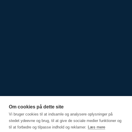
Om cookies på dette site
SOCIALE MEDIER
Vi bruger cookies til at indsamle og analysere oplysninger på
stedet ydeevne og brug, til at give de sociale medier funktioner og
til at forbedre og tilpasse indhold og reklamer.
Læs mere