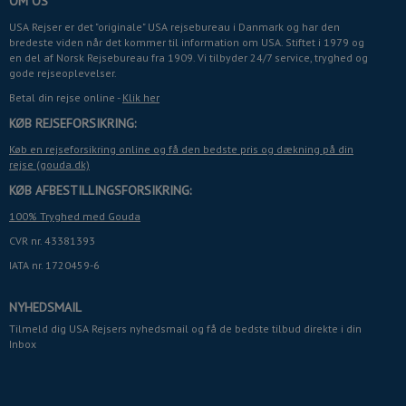
OM OS
USA Rejser er det "originale" USA rejsebureau i Danmark og har den
bredeste viden når det kommer til information om USA. Stiftet i 1979 og
en del af Norsk Rejsebureau fra 1909. Vi tilbyder 24/7 service, tryghed og
gode rejseoplevelser.
Betal din rejse online -
Klik her
KØB REJSEFORSIKRING:
Køb en rejseforsikring online og få den bedste pris og dækning på din
rejse (gouda.dk)
KØB AFBESTILLINGSFORSIKRING:
100% Tryghed med Gouda
CVR nr. 43381393
IATA nr. 1720459-6
NYHEDSMAIL
Tilmeld dig USA Rejsers nyhedsmail og få de bedste tilbud direkte i din
Inbox