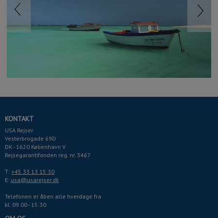
Previous
Next
KONTAKT
USA Rejser
Vesterbrogade 69D
DK - 1620 København V
Rejsegarantifonden reg. nr. 3467
T:
+45 33 13 15 30
E:
usa@usarejser.dk
Telefonen er åben alle hverdage fra
kl. 09.00 - 15.30