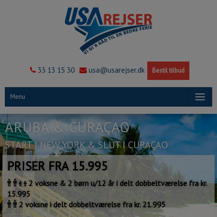
33 13 15 30
usa@usarejser.dk
Bestil tilbud
Menu
ARUBA & CURAÇAO
START I NEW YORK & SLUT I CURAÇAO
PRISER FRA 15.995
2 voksne & 2 børn u/12 år i delt dobbeltværelse fra kr.
15.995
2 voksne i delt dobbeltværelse fra kr. 21.995