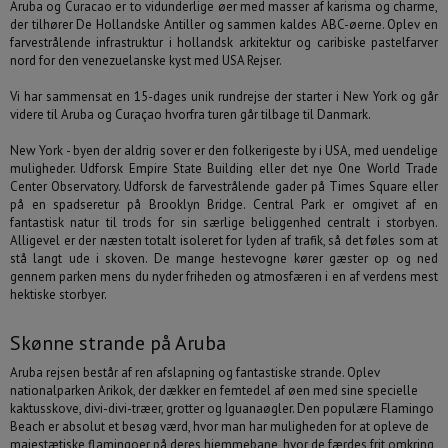
Aruba og Curacao er to vidunderlige øer med masser af karisma og charme,
der tilhører De Hollandske Antiller og sammen kaldes ABC-øerne. Oplev en
farvestrålende infrastruktur i hollandsk arkitektur og caribiske pastelfarver
nord for den venezuelanske kyst med USA Rejser.
Rejsen skal indeholde:
Vi har sammensat en 15-dages unik rundrejse der starter i New York og går
Sæt mindst ét flueben
videre til Aruba og Curaçao hvorfra turen går tilbage til Danmark.
Fly
Hotel
New York - byen der aldrig sover er den folkerigeste by i USA, med uendelige
muligheder. Udforsk Empire State Building eller det nye One World Trade
Billeje
Autocamper
Center Observatory. Udforsk de farvestrålende gader på Times Square eller
på en spadseretur på Brooklyn Bridge. Central Park er omgivet af en
Krydstogt
fantastisk natur til trods for sin særlige beliggenhed centralt i storbyen.
Alligevel er der næsten totalt isoleret for lyden af trafik, så det føles som at
stå langt ude i skoven. De mange hestevogne kører gæster op og ned
gennem parken mens du nyder friheden og atmosfæren i en af verdens mest
hektiske storbyer.
Skønne strande på Aruba
august
2026
man
tir
ons
tor
fre
lør
søn
Aruba rejsen består af ren afslapning og fantastiske strande. Oplev
Er fleksibel +/- 3 dage
nationalparken Arikok, der dækker en femtedel af øen med sine specielle
27
28
29
30
31
1
2
kaktusskove, divi-divi-træer, grotter og Iguanaøgler. Den populære Flamingo
3
4
5
6
7
8
9
Beach er absolut et besøg værd, hvor man har muligheden for at opleve de
10
11
12
13
14
15
16
majestætiske flamingoer på deres hjemmebane, hvor de færdes frit omkring