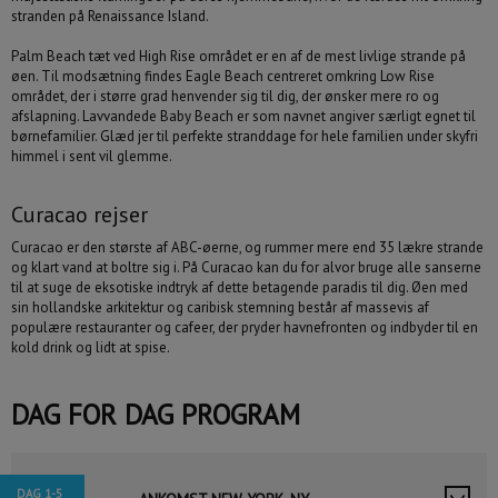
stranden på Renaissance Island.
17
18
19
20
21
22
23
24
25
26
27
28
29
30
Palm Beach tæt ved High Rise området er en af de mest livlige strande på
øen. Til modsætning findes Eagle Beach centreret omkring Low Rise
31
1
2
3
4
5
6
området, der i større grad henvender sig til dig, der ønsker mere ro og
afslapning. Lavvandede Baby Beach er som navnet angiver særligt egnet til
i dag
slet
luk
børnefamilier. Glæd jer til perfekte stranddage for hele familien under skyfri
himmel i sent vil glemme.
Curacao rejser
Curacao er den største af ABC-øerne, og rummer mere end 35 lækre strande
og klart vand at boltre sig i. På Curacao kan du for alvor bruge alle sanserne
til at suge de eksotiske indtryk af dette betagende paradis til dig. Øen med
sin hollandske arkitektur og caribisk stemning består af massevis af
populære restauranter og cafeer, der pryder havnefronten og indbyder til en
kold drink og lidt at spise.
DAG FOR DAG PROGRAM
EVENTYRET VENTER DIG
BESTIL TILBUD
DAG 1-5