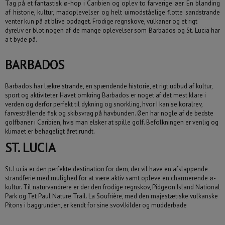
Tag på et fantastisk ø-hop i Caribien og oplev to farverige øer. En blanding
af historie, kultur, madoplevelser og helt uimodståelige flotte sandstrande
venter kun på at blive opdaget. Frodige regnskove, vulkaner og et rigt
dyreliv er blot nogen af de mange oplevelser som Barbados og St. Lucia har
a t byde på.
Rejsen skal indeholde:
Sæt mindst ét flueben
BARBADOS
Fly
Hotel
Barbados
har lækre strande, en spændende historie, et rigt udbud af kultur,
Billeje
Autocamper
sport og aktiviteter. Havet omkring Barbados er noget af det mest klare i
verden og derfor perfekt til dykning og snorkling, hvor I kan se koralrev,
Krydstogt
farvestrålende fisk og skibsvrag på havbunden. Øen har nogle af de bedste
golfbaner i Caribien, hvis man elsker at spille golf. Befolkningen er venlig og
klimaet er behageligt året rundt.
ST. LUCIA
St. Lucia er den perfekte destination for dem, der vil have en afslappende
august
2026
strandferie med mulighed for at være aktiv samt opleve en charmerende ø-
man
tir
ons
tor
fre
lør
søn
kultur. Til naturvandrere er der den frodige regnskov, Pidgeon Island National
Er fleksibel +/- 3 dage
Park og Tet Paul Nature Trail. La Soufrière, med den majestætiske vulkanske
27
28
29
30
31
1
2
Pitons i baggrunden, er kendt for sine svovlkilder og mudderbade
3
4
5
6
7
8
9
10
11
12
13
14
15
16