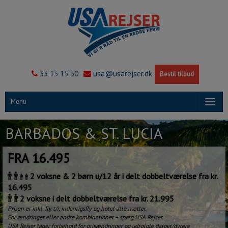
33 13 15 30
usa@usarejser.dk
Bestil tilbud
Menu
BARBADOS & ST. LUCIA
FRA 16.495
2 voksne & 2 børn u/12 år i delt dobbeltværelse fra kr.
16.495
2 voksne i delt dobbeltværelse fra kr. 21.995
Prisen er inkl. fly t/r, indenrigsfly og hotel alle nætter.
For ændringer eller andre kombinationer – spørg USA Rejser.
USA Rejser tager forbehold for prisændringer og udsolgte datoer/dyrere