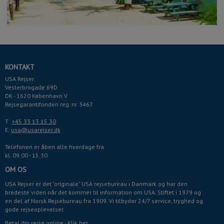
KONTAKT
USA Rejser
Vesterbrogade 69D
DK - 1620 København V
Rejsegarantifonden reg. nr. 3467
T:
+45 33 13 15 30
E:
usa@usarejser.dk
Telefonen er åben alle hverdage fra
kl. 09.00 - 15.30
OM OS
USA Rejser er det "originale" USA rejsebureau i Danmark og har den
bredeste viden når det kommer til information om USA. Stiftet i 1979 og
en del af Norsk Rejsebureau fra 1909. Vi tilbyder 24/7 service, tryghed og
gode rejseoplevelser.
Betal din rejse online -
Klik her