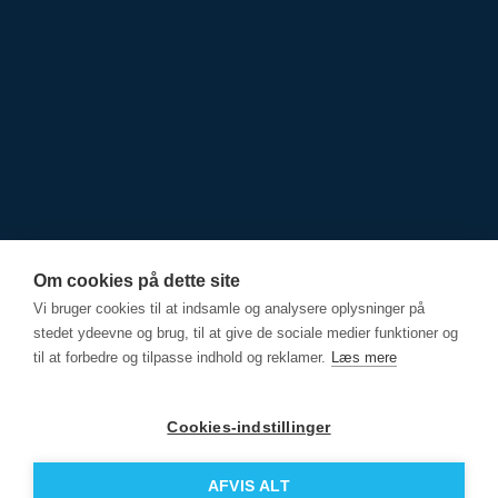
Om cookies på dette site
SOCIALE MEDIER
Vi bruger cookies til at indsamle og analysere oplysninger på
stedet ydeevne og brug, til at give de sociale medier funktioner og
til at forbedre og tilpasse indhold og reklamer.
Læs mere
Cookies-indstillinger
© USA Rejser 2026
AFVIS ALT