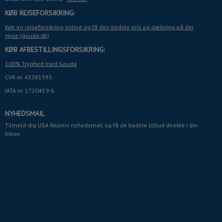
KØB REJSEFORSIKRING:
Køb en rejseforsikring online og få den bedste pris og dækning på din
rejse (gouda.dk)
KØB AFBESTILLINGSFORSIKRING:
100% Tryghed med Gouda
CVR nr. 43381393
IATA nr. 1720459-6
NYHEDSMAIL
Tilmeld dig USA Rejsers nyhedsmail og få de bedste tilbud direkte i din
Inbox