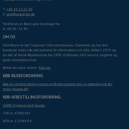
T:
+45 33 13 15 30
E:
usa@usarejser.dk
Telefonen er åben alle hverdage fra
kl. 09.00 - 15.30
OM OS
USA Rejser er det "originale" USA rejsebureau i Danmark og har den
bredeste viden når det kommer til information om USA. Stiftet i 1979 og
en del af Norsk Rejsebureau fra 1909. Vi tilbyder 24/7 service, tryghed og
gode rejseoplevelser.
Betal din rejse online -
Klik her
KØB REJSEFORSIKRING:
Køb en rejseforsikring online og få den bedste pris og dækning på din
rejse (gouda.dk)
KØB AFBESTILLINGSFORSIKRING:
100% Tryghed med Gouda
CVR nr. 43381393
IATA nr. 1720459-6