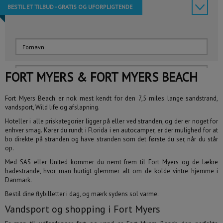
BESTIL ET TILBUD - GRATIS OG UFORPLIGTENDE
FORT MYERS & FORT MYERS BEACH
Fort Myers Beach er nok mest kendt for den 7,5 miles lange sandstrand,
vandsport, Wild life og afslapning.
Hoteller i alle priskategorier ligger på eller ved stranden, og der er noget for
enhver smag. Kører du rundt i Florida i en autocamper, er der mulighed for at
bo direkte på stranden og have stranden som det første du ser, når du står
op.
Rejsen skal indeholde:
Sæt mindst ét flueben
Med SAS eller United kommer du nemt frem til Fort Myers og de lækre
badestrande, hvor man hurtigt glemmer alt om de kolde vintre hjemme i
Fly
Hotel
Danmark.
Bestil dine flybilletter i dag, og mærk sydens sol varme.
Billeje
Autocamper
Vandsport og shopping i Fort Myers
Krydstogt