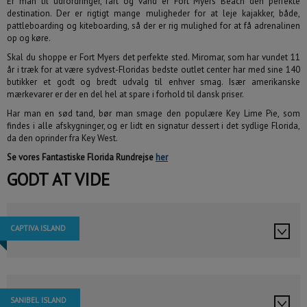
Er man til udfordringer, fart og vand er Fort Myers Beach den perfekte
destination. Der er rigtigt mange muligheder for at leje kajakker, både,
pattleboarding og kiteboarding, så der er rig mulighed for at få adrenalinen
op og køre.
Skal du shoppe er Fort Myers det perfekte sted. Miromar, som har vundet 11
år i træk for at være sydvest-Floridas bedste outlet center har med sine 140
august
2026
butikker et godt og bredt udvalg til enhver smag. Især amerikanske
mærkevarer er der en del hel at spare i forhold til dansk priser.
man
tir
ons
tor
fre
lør
søn
Er fleksibel +/- 3 dage
27
28
29
30
31
1
2
Har man en sød tand, bør man smage den populære Key Lime Pie, som
findes i alle afskygninger, og er lidt en signatur dessert i det sydlige Florida,
3
4
5
6
7
8
9
da den oprinder fra Key West.
10
11
12
13
14
15
16
Se vores Fantastiske Florida Rundrejse
her
17
18
19
20
21
22
23
GODT AT VIDE
24
25
26
27
28
29
30
31
1
2
3
4
5
6
CAPTIVA ISLAND
i dag
slet
luk
SANIBEL ISLAND