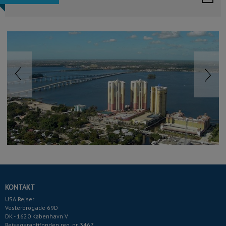
EVENTYRET VENTER DIG
BESTIL TILBUD
Previous
Next
KONTAKT
USA Rejser
Vesterbrogade 69D
DK - 1620 København V
Rejsegarantifonden reg. nr. 3467