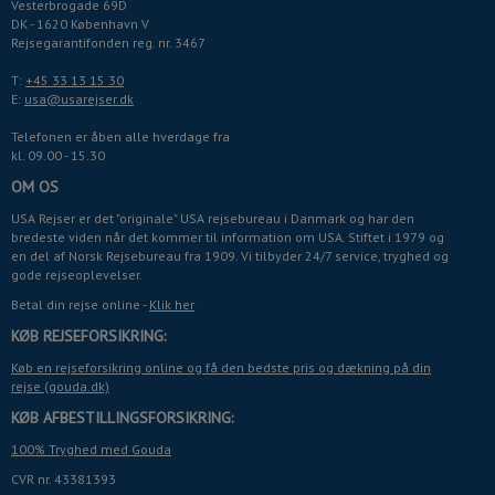
Vesterbrogade 69D
DK - 1620 København V
Rejsegarantifonden reg. nr. 3467
T:
+45 33 13 15 30
E:
usa@usarejser.dk
august
2026
Telefonen er åben alle hverdage fra
man
tir
ons
tor
fre
lør
søn
kl. 09.00 - 15.30
Er fleksibel +/- 3 dage
27
28
29
30
31
1
2
OM OS
3
4
5
6
7
8
9
USA Rejser er det "originale" USA rejsebureau i Danmark og har den
10
11
12
13
14
15
16
bredeste viden når det kommer til information om USA. Stiftet i 1979 og
en del af Norsk Rejsebureau fra 1909. Vi tilbyder 24/7 service, tryghed og
17
18
19
20
21
22
23
gode rejseoplevelser.
24
25
26
27
28
29
30
Betal din rejse online -
Klik her
31
1
2
3
4
5
6
KØB REJSEFORSIKRING:
Køb en rejseforsikring online og få den bedste pris og dækning på din
i dag
slet
luk
rejse (gouda.dk)
KØB AFBESTILLINGSFORSIKRING:
100% Tryghed med Gouda
CVR nr. 43381393