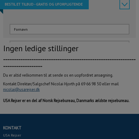
BESTIL ET TILBUD - GRATIS OG UFORPLIGTENDE
Ingen ledige stillinger
-------------------------------------------------------------
------------------
Du er altid velkommen til at sende os en uopfordret ansøgning.
Kontakt Direktør/Salgschef Nicolai Hjorth på 69 66 98 50 eller mail
nicolai@usarejser.dk
Rejsen skal indeholde:
Sæt mindst ét flueben
USA Rejser er en del af Norsk Rejsebureau, Danmarks ældste rejsebureau.
Fly
Hotel
Billeje
Autocamper
KONTAKT
USA Rejser
Krydstogt