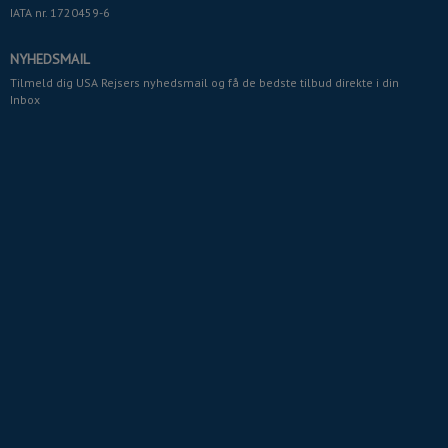
IATA nr. 1720459-6
NYHEDSMAIL
Tilmeld dig USA Rejsers nyhedsmail og få de bedste tilbud direkte i din
Inbox
EVENTYRET VENTER DIG
BESTIL TILBUD