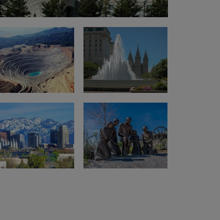
22
23
29
30
5
6
luk