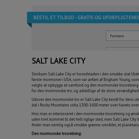
BESTIL ET TILBUD - GRATIS OG UFORPLIGTEND
SALT LAKE CITY
Rejsen skal indeho
Sæt mindst ét flue
Storbyen Salt Lake City er hovedstaden i den smukke stat Utah
første mormoner i USA, som var anført af Brigham Young, som ha
Fly
valgte at opbygge et samfund og den mormonske trosretning 
for den mormonske tro, og adskillige af de store seværdigheder
Udover den mormonske tro er Salt Lake City kendt for dens utr
dal i Rocky Mountains cirka 1300-1600 meter over havets over
Hvis man er interesseret i den mormonske trosretning og øns
Er fleksibel +/- 3
uden tvivl kommet til det helt rigtige sted, men Salt Lake Cit
finder man nemlig også smukke grønne områder, et planetar
Den mormonske trosretning: