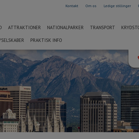
Kontakt
Om os
Ledige stillinger
D
ATTRAKTIONER
NATIONALPARKER
TRANSPORT
KRYDST
YSELSKABER
PRAKTISK INFO