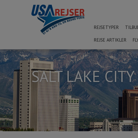
REJSETYPER
TILBU
REJSE ARTIKLER
FL
SALT LAKE CITY