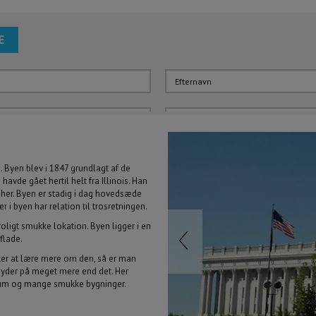
E
lde:
ben
. Byen blev i 1847 grundlagt af de
vde gået hertil helt fra Illinois. Han
Hotel
Billeje
Autocamper
her. Byen er stadig i dag hovedsæde
 i byen har relation til trosretningen.
oligt smukke lokation. Byen ligger i en
flade.
august
2026
man
tir
ons
tor
fre
ker at lære mere om den, så er man
 dage
y byder på meget mere end det. Her
27
28
29
30
31
Previous
ium og mange smukke bygninger.
3
4
5
6
7
10
11
12
13
14