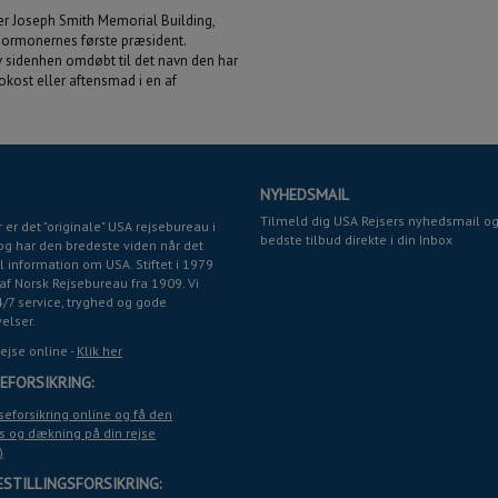
r Joseph Smith Memorial Building,
 mormonernes første præsident.
v sidenhen omdøbt til det navn den har
frokost eller aftensmad i en af
NYHEDSMAIL
Tilmeld dig USA Rejsers nyhedsmail og
 er det "originale" USA rejsebureau i
bedste tilbud direkte i din Inbox
g har den bredeste viden når det
 information om USA. Stiftet i 1979
af Norsk Rejsebureau fra 1909. Vi
4/7 service, tryghed og gode
velser.
rejse online -
Klik her
EFORSIKRING:
seforsikring online og få den
s og dækning på din rejse
)
ESTILLINGSFORSIKRING: