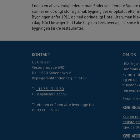
Endnu en af seværdighederne man finder ved Temple Square e
som er en utroligt stor og smuk bygning der er opkaldt efter
Bygningen er fra 1911 og hed oprindeligt Hotel Utah, men ble
i dag. Når I besøger Salt Lake City kan I evt. overveje at spise 
bygningen lækre restauranter.
KONTAKT
OM OS
USA Rejser
USA Rejser
Vesterbrogade 69D
Danmark o
DK - 1620 København V
kommer til
Rejsegarantifonden reg. nr. 3467
og en del 
tilbyder 2
T:
+45 33 13 15 30
rejseople
E:
usa@usarejser.dk
Betal din 
Telefonen er åben alle hverdage fra
KØB REJS
kl. 09.00 - 15.30
Køb en rej
bedste pri
(gouda.dk
KØB AFB