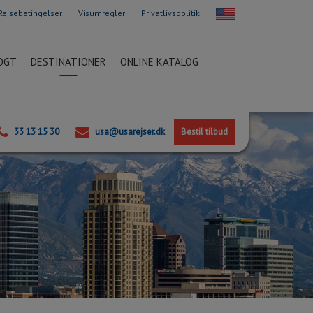
Rejsebetingelser
Visumregler
Privatlivspolitik
OGT
DESTINATIONER
ONLINE KATALOG
33 13 15 30
usa@usarejser.dk
Bestil tilbud