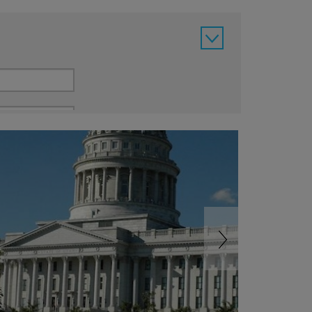
Krydstogt
lør
søn
1
2
Next
8
9
15
16