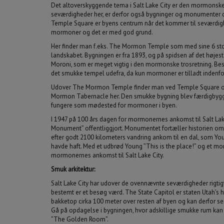
Det altoverskyggende tema i Salt Lake City er den mormonske
seværdigheder her, er derfor også bygninger og monumenter d
Temple Square er byens centrum når det kommer til seværdigh
mormoner og det er med god grund.
Her finder man f.eks. The Mormon Temple som med sine 6 store
landskabet. Bygningen er fra 1893, og på spidsen af det højest
Moroni, som er meget vigtig i den mormonske trosretning. B
det smukke tempel udefra, da kun mormoner er tilladt indenfo
Udover The Mormon Temple finder man ved Temple Square o
Mormon Tabernacle her. Den smukke bygning blev færdigbygge
fungere som mødested for mormoner i byen.
I 1947 på 100 års dagen for mormonernes ankomst til Salt Lake
Monument” offentliggjort. Monumentet fortæller historien o
efter godt 2100 kilometers vandring ankom til en dal, som Yo
havde haft. Med et udbrød Young ”This is the place!” og et mo
mormonernes ankomst til Salt Lake City.
Smuk arkitektur:
Salt Lake City har udover de ovennævnte seværdigheder rigt
bestemt er et besøg værd. The State Capitol er staten Utah’s
bakketop cirka 100 meter over resten af byen og kan derfor ses
Gå på opdagelse i bygningen, hvor adskillige smukke rum kan
”The Golden Room”.