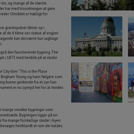
 tro, og mange af de største
17
18
19
20
21
er har med trosretningen at gøre.
24
25
26
27
28
eder. Området er hælligt for
31
1
2
3
4
 granitspidser tårner op i
e af de 6 tårne ses statue af englen
i dag
slet
esøgende kan desværre kun iagttage
r.
gså den fascinerende bygning The
t i 1875 med henblik på at skulle
 City blev ”This is the Place
m Brigham Young og hans følgere som
EVENTYRET VENTER DIG
BESTIL TILBUD
ung kunne genkende fra et syn han
nument er nu oprejst her for at mindes
igt mange smukke bygninger som
 hovedsæde. Bygningen ligger på en
 fra mange forskellige steder i byen.
 besøges heriblandt et rum der kaldes